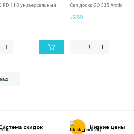
Q RD 11'0 универсальный
Сап доска GQ 335 Arctic
JS/GQ
зад
Система скидок
Низкие цены