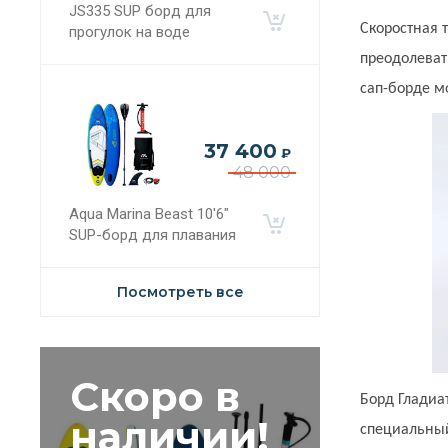
JS335 SUP борд для
Скоростная 
прогулок на воде
преодолеват
сап-борде м
37 400
₽
48 000
Aqua Marina Beast 10'6"
SUP-борд для плавания
Посмотреть все
Скоро в
Борд Гладиа
наличии!
специальный