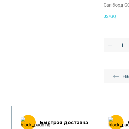
Сап борд G
JS/GQ
На
Быстрая доставка