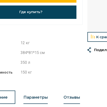
Где купить?
К ср
12 кг
Подел
384*81*15 см
350 л
150 кг
мность
ние
Параметры
Отзывы