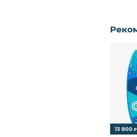
Реко
13 800
₽