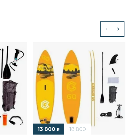
13 800
18 800
₽