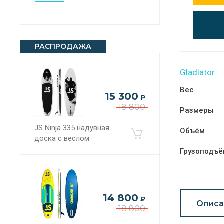
РАСПРОДАЖА
Gladiator
Вес
15 300
₽
18 800
Размеры
JS Ninja 335 надувная
Объём
доска с веслом
Грузоподъё
14 800
₽
Описа
18 800