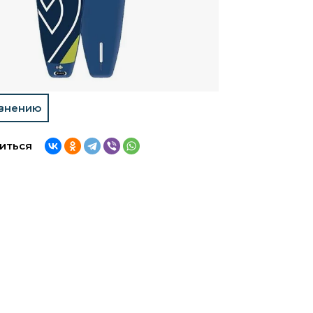
авнению
иться