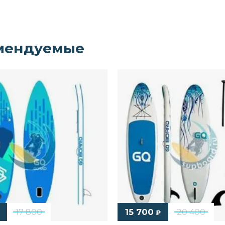
мендуемые
15 700
17 800
20 400
₽