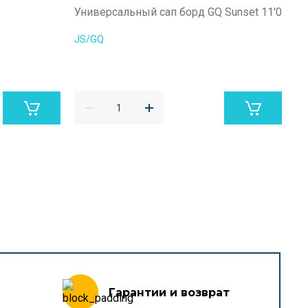
Универсальный сап борд GQ Sunset 11'0
На
пл
JS/GQ
JS
Гарантии и возврат