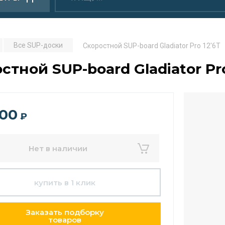
Все SUP-доски
Скоростной SUP-board Gladiator Pro 12'6T
стной SUP-board Gladiator Pro
300
₽
Нет в наличии
купить в 1 клик
Заказать подборку
товаров